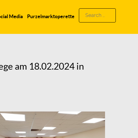
Search
cial Media
Purzelmarktoperette
for:
ege am 18.02.2024 in