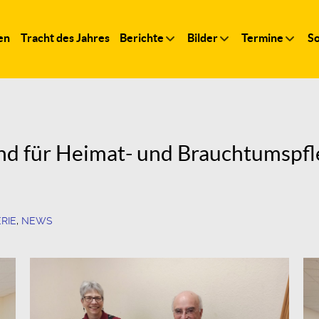
en
Tracht des Jahres
Berichte
Bilder
Termine
So
nd für Heimat- und Brauchtumspfl
RIE
,
NEWS