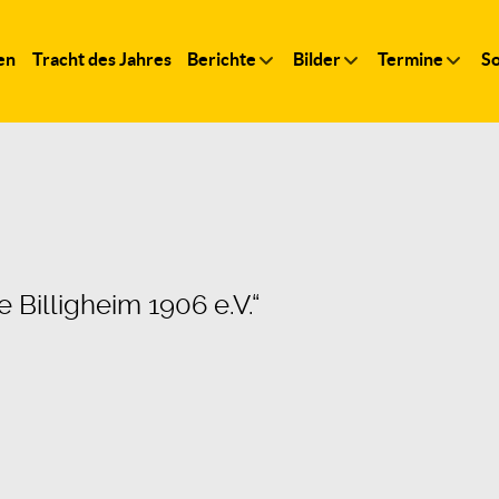
en
Tracht des Jahres
Berichte
Bilder
Termine
So
 Billigheim 1906 e.V.“