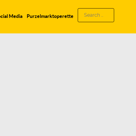
Search
cial Media
Purzelmarktoperette
for: