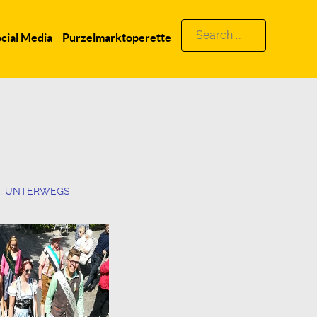
Search
cial Media
Purzelmarktoperette
for:
,
UNTERWEGS