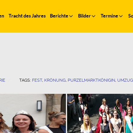
en
Tracht des Jahres
Berichte
Bilder
Termine
So
RIE
TAGS:
FEST
,
KRÖNUNG
,
PURZELMARKTKÖNIGIN
,
UMZUG