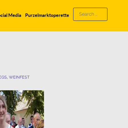
Search
cial Media
Purzelmarktoperette
for:
EGS
,
WEINFEST