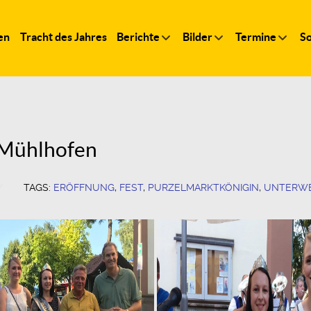
en
Tracht des Jahres
Berichte
Bilder
Termine
So
 Mühlhofen
TAGS:
ERÖFFNUNG
,
FEST
,
PURZELMARKTKÖNIGIN
,
UNTERW