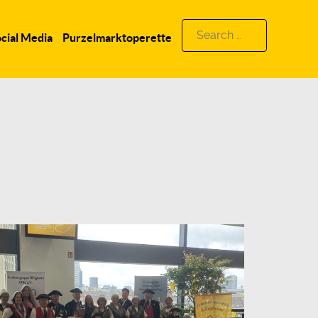
Search
cial Media
Purzelmarktoperette
for: