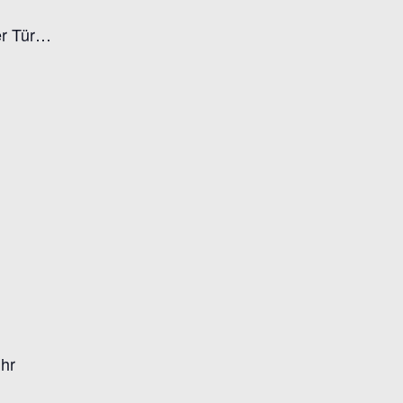
er Tür…
Uhr