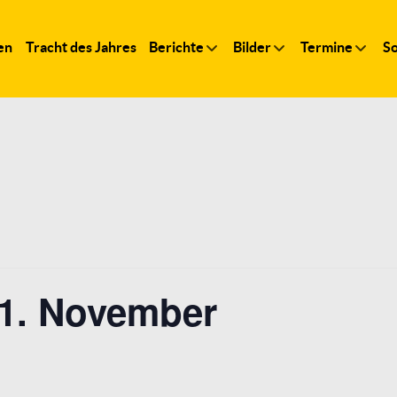
en
Tracht des Jahres
Berichte
Bilder
Termine
So
21. November