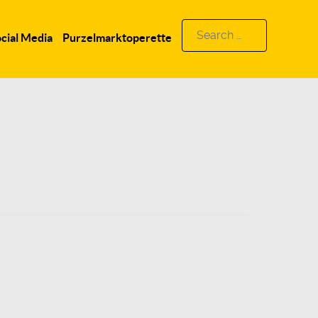
Search
cial Media
Purzelmarktoperette
for: