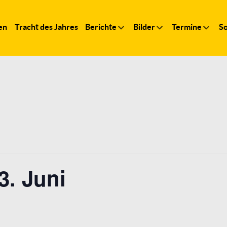
en
Tracht des Jahres
Berichte
Bilder
Termine
So
3. Juni