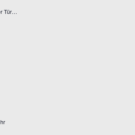
er Tür…
Uhr