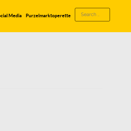
Search
cial Media
Purzelmarktoperette
for: