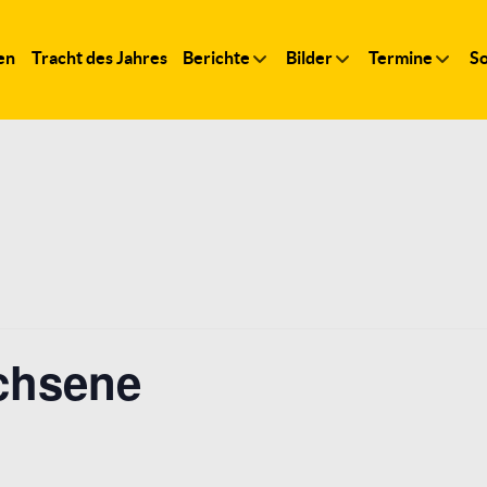
en
Tracht des Jahres
Berichte
Bilder
Termine
So
chsene