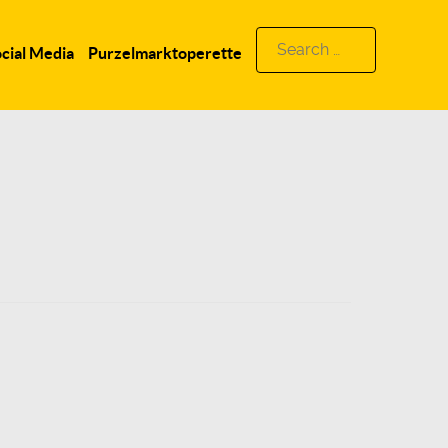
Search
cial Media
Purzelmarktoperette
for: