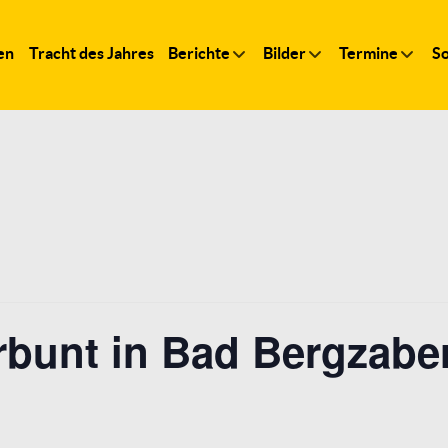
en
Tracht des Jahres
Berichte
Bilder
Termine
So
rbunt in Bad Bergzabe