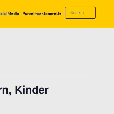
Search
cial Media
Purzelmarktoperette
for:
rn, Kinder